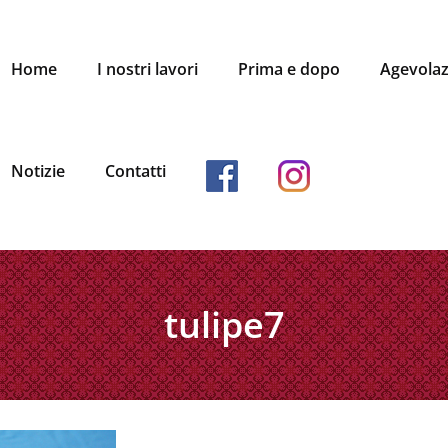
Home
I nostri lavori
Prima e dopo
Agevolaz
facebook
instagram
Notizie
Contatti
tulipe7