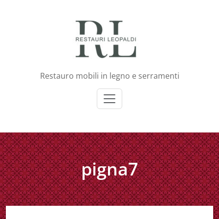
Skip
to
content
Restauro mobili in legno e serramenti
pigna7