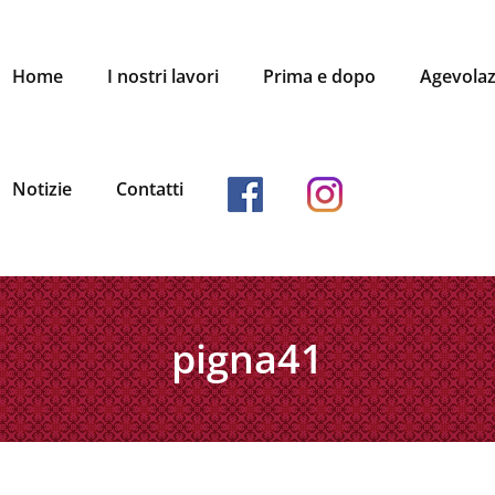
Home
I nostri lavori
Prima e dopo
Agevolaz
facebook
instagram
Notizie
Contatti
pigna41